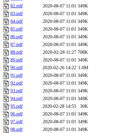
82.pdf
2020-08-07 11:01
349K
83.pdf
2020-08-07 11:01
349K
84.pdf
2020-08-07 11:01
349K
85.pdf
2020-08-07 11:01
349K
86.pdf
2020-08-07 11:01
349K
87.pdf
2020-08-07 11:01
349K
88.pdf
2020-02-28 11:27
708K
89.pdf
2020-08-07 11:01
349K
90.pdf
2020-02-26 14:22
1.0M
91.pdf
2020-08-07 11:01
349K
92.pdf
2020-08-07 11:01
349K
93.pdf
2020-08-07 11:01
349K
94.pdf
2020-08-07 11:01
349K
95.pdf
2020-02-28 14:55
30K
96.pdf
2020-08-07 11:01
349K
97.pdf
2020-08-07 11:01
349K
98.pdf
2020-08-07 11:01
349K