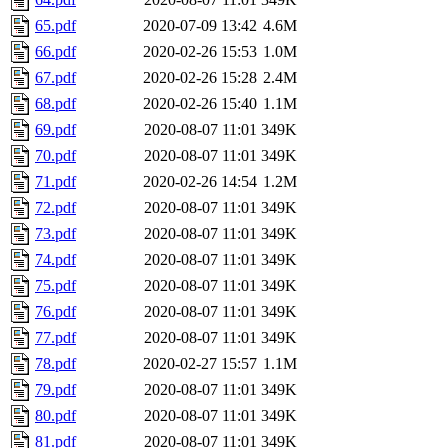
65.pdf
2020-07-09 13:42
4.6M
66.pdf
2020-02-26 15:53
1.0M
67.pdf
2020-02-26 15:28
2.4M
68.pdf
2020-02-26 15:40
1.1M
69.pdf
2020-08-07 11:01
349K
70.pdf
2020-08-07 11:01
349K
71.pdf
2020-02-26 14:54
1.2M
72.pdf
2020-08-07 11:01
349K
73.pdf
2020-08-07 11:01
349K
74.pdf
2020-08-07 11:01
349K
75.pdf
2020-08-07 11:01
349K
76.pdf
2020-08-07 11:01
349K
77.pdf
2020-08-07 11:01
349K
78.pdf
2020-02-27 15:57
1.1M
79.pdf
2020-08-07 11:01
349K
80.pdf
2020-08-07 11:01
349K
81.pdf
2020-08-07 11:01
349K