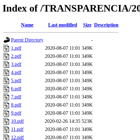
Index of /TRANSPARENCIA/2
Name
Last modified
Size
Description
Parent Directory
-
1.pdf
2020-08-07 11:01
349K
2.pdf
2020-08-07 11:01
349K
3.pdf
2020-08-07 11:01
349K
4.pdf
2020-08-07 11:01
349K
5.pdf
2020-08-07 11:01
349K
6.pdf
2020-08-07 11:01
349K
7.pdf
2020-08-07 11:01
349K
8.pdf
2020-08-07 11:01
349K
9.pdf
2020-08-07 11:01
349K
10.pdf
2020-02-26 14:35
523K
11.pdf
2020-08-07 11:01
349K
12.pdf
2020-08-07 11:01
349K