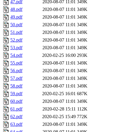
47.pdf
2020-08-07 11:01
349K
48.pdf
2020-08-07 11:01
349K
49.pdf
2020-08-07 11:01
349K
50.pdf
2020-08-07 11:01
349K
51.pdf
2020-08-07 11:01
349K
52.pdf
2020-08-07 11:01
349K
53.pdf
2020-08-07 11:01
349K
54.pdf
2020-02-25 16:00
293K
55.pdf
2020-08-07 11:01
349K
56.pdf
2020-08-07 11:01
349K
57.pdf
2020-08-07 11:01
349K
58.pdf
2020-08-07 11:01
349K
59.pdf
2020-02-25 16:01
687K
60.pdf
2020-08-07 11:01
349K
61.pdf
2020-02-28 15:11
112K
62.pdf
2020-02-25 15:49
772K
63.pdf
2020-08-07 11:01
349K
64.pdf
2020-08-07 11:01
349K